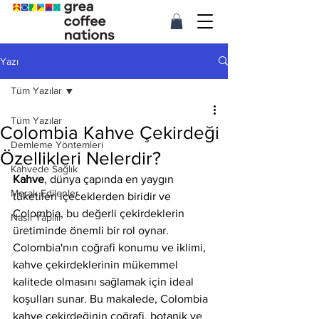
Yazı
Tüm Yazılar
Tüm Yazılar
Colombia Kahve Çekirdeği
Demleme Yöntemleri
Özellikleri Nelerdir?
Kahvede Sağlık
Kahve
, dünya çapında en yaygın 
Merak Edilenler
tüketilen içeceklerden biridir ve 
Colombia, bu değerli çekirdeklerin 
Nasıl Yapılır
üretiminde önemli bir rol oynar. 
Colombia'nın coğrafi konumu ve iklimi, 
kahve çekirdeklerinin mükemmel 
kalitede olmasını sağlamak için ideal 
koşulları sunar. Bu makalede, Colombia 
kahve çekirdeğinin coğrafi, botanik ve 