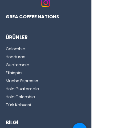
dağlık Huila'ya bir yolculuk.
Tadım
Acı tatlı meyve turtası,
Notları
koyu kakao
Katmanlı, tadım puanı 86 olan bir
GREA COFFEE NATIONS
nitelikli kahve içmek isteyenler GREA
Colombia'yı tercih etmeli.
ÜRÜNLER
Colombia
Honduras
Guatemala
Ethiopia
Mucho Espresso
Hola Guatemala
Hola Colombia
Türk Kahvesi
BİLGİ