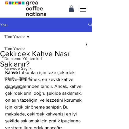
Yazı
Tüm Yazılar
Tüm Yazılar
Çekirdek Kahve Nasıl
Demleme Yöntemleri
Saklanır?
Kahvede Sağlık
Kahve
 tutkunları için taze çekirdek 
Merak Edilenler
kahve demlemek, en zevkli kahve 
deneyimlerinden biridir. Ancak, kahve 
Nasıl Yapılır
çekirdeklerini doğru şekilde saklamak, 
onların tazeliğini ve lezzetini korumak 
için kritik bir öneme sahiptir. Bu 
makalede, çekirdek kahvenizi en iyi 
şekilde saklamak için pratik ipuçlarına 
ve stratejilere odaklanacağız.