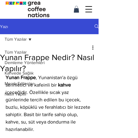
Yazı
Tüm Yazılar
Tüm Yazılar
Yunan Frappe Nedir? Nasıl
Demleme Yöntemleri
Yapılır?
Kahvede Sağlık
Yunan Frappe
, Yunanistan'a özgü 
Merak Edilenler
serinletici ve kafeinli bir 
kahve
içeceğidir. Özellikle sıcak yaz 
Nasıl Yapılır
günlerinde tercih edilen bu içecek, 
buzlu, köpüklü ve ferahlatıcı bir lezzete 
sahiptir. Basit bir tarife sahip olup, 
kahve, su, süt veya dondurma ile 
hazırlanabilir.