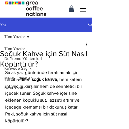
Yazı
Tüm Yazılar
Tüm Yazılar
Soğuk Kahve için Süt Nasıl
Demleme Yöntemleri
Köpürtülür?
Kahvede Sağlık
Sıcak yaz günlerinde ferahlamak için 
Merak Edilenler
tercih edilen 
soğuk kahve
, hem kafein 
ihtiyacını karşılar hem de serinletici bir 
Nasıl Yapılır
içecek sunar. Soğuk kahve içerisine 
eklenen köpüklü süt, lezzeti artırır ve 
içeceğe kremamsı bir dokunuş katar. 
Peki, soğuk kahve için süt nasıl 
köpürtülür?