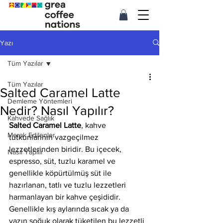
Yazı
Tüm Yazılar
Tüm Yazılar
Salted Caramel Latte
Demleme Yöntemleri
Nedir? Nasıl Yapılır?
Kahvede Sağlık
Salted Caramel Latte
, kahve 
Merak Edilenler
tutkunlarının vazgeçilmez 
lezzetlerinden biridir. Bu içecek, 
Nasıl Yapılır
espresso, süt, tuzlu karamel ve 
genellikle köpürtülmüş süt ile 
hazırlanan, tatlı ve tuzlu lezzetleri 
harmanlayan bir kahve çeşididir. 
Genellikle kış aylarında sıcak ya da 
yazın soğuk olarak tüketilen bu lezzetli 