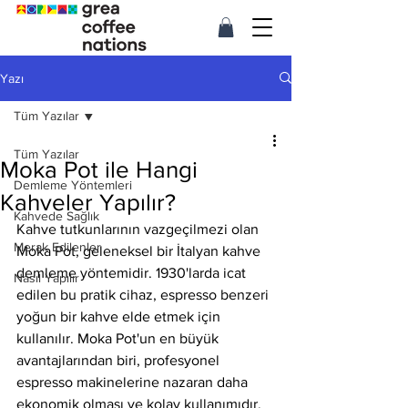
Yazı
Tüm Yazılar
Tüm Yazılar
Moka Pot ile Hangi
Demleme Yöntemleri
Kahveler Yapılır?
Kahvede Sağlık
Kahve tutkunlarının vazgeçilmezi olan 
Merak Edilenler
Moka Pot, geleneksel bir İtalyan kahve 
demleme yöntemidir. 1930'larda icat 
Nasıl Yapılır
edilen bu pratik cihaz, espresso benzeri 
yoğun bir kahve elde etmek için 
kullanılır. Moka Pot'un en büyük 
avantajlarından biri, profesyonel 
espresso makinelerine nazaran daha 
ekonomik olması ve kolay kullanımıdır. 