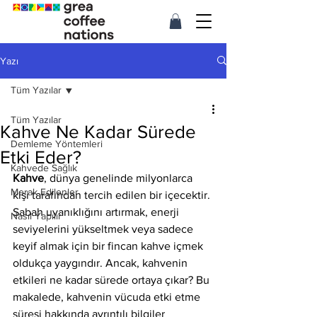
Yazı
Tüm Yazılar
Tüm Yazılar
Kahve Ne Kadar Sürede
Demleme Yöntemleri
Etki Eder?
Kahvede Sağlık
Kahve
, dünya genelinde milyonlarca 
Merak Edilenler
kişi tarafından tercih edilen bir içecektir. 
Sabah uyanıklığını artırmak, enerji 
Nasıl Yapılır
seviyelerini yükseltmek veya sadece 
keyif almak için bir fincan kahve içmek 
oldukça yaygındır. Ancak, kahvenin 
etkileri ne kadar sürede ortaya çıkar? Bu 
makalede, kahvenin vücuda etki etme 
süresi hakkında ayrıntılı bilgiler 