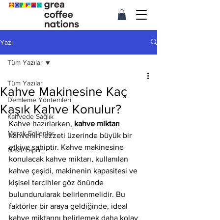
Yazı
Tüm Yazılar
Tüm Yazılar
Kahve Makinesine Kaç
Demleme Yöntemleri
Kaşık Kahve Konulur?
Kahvede Sağlık
Kahve hazırlarken, 
kahve miktarı
Merak Edilenler
kahvenin lezzeti üzerinde büyük bir 
etkiye sahiptir. Kahve makinesine 
Nasıl Yapılır
konulacak kahve miktarı, kullanılan 
kahve çeşidi, makinenin kapasitesi ve 
kişisel tercihler göz önünde 
bulundurularak belirlenmelidir. Bu 
faktörler bir araya geldiğinde, ideal 
kahve miktarını belirlemek daha kolay 