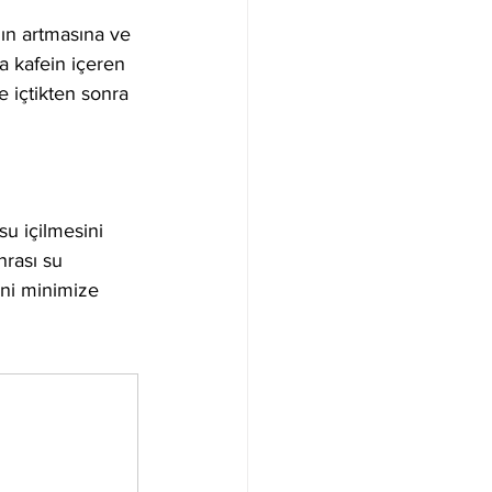
ının artmasına ve 
a kafein içeren 
e içtikten sonra 
su içilmesini 
rası su 
ni minimize 