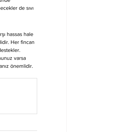
nünde 
çecekler de sıvı 
rşı hassas hale 
idir. Her fincan 
estekler.
ununuz varsa 
anız önemlidir.