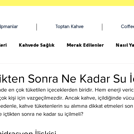
kipmanlar
Toptan Kahve
Coffe
eri
Kahvede Sağlık
Merak Edilenler
Nasıl Ya
ikten Sonra Ne Kadar Su İ
e en çok tüketilen içeceklerden biridir. Hem enerji veri
irçok kişi için vazgeçilmezdir. Ancak kahve, içildiğinde vüc
u nedenle, kahve tüketenlerin su alımına dikkat etmeleri so
 içtikten sonra ne kadar su içilmeli?
drasyon İlişkisi