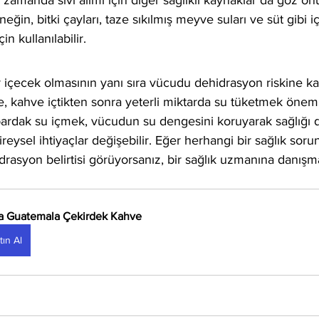
 zamanda sıvı alımı için diğer sağlıklı kaynaklar da göz ö
eğin, bitki çayları, taze sıkılmış meyve suları ve süt gibi i
in kullanılabilir.
bir içecek olmasının yanı sıra vücudu dehidrasyon riskine ka
le, kahve içtikten sonra yeterli miktarda su tüketmek öneml
bardak su içmek, vücudun su dengesini koruyarak sağlığı d
reysel ihtiyaçlar değişebilir. Eğer herhangi bir sağlık sor
idrasyon belirtisi görüyorsanız, bir sağlık uzmanına danışm
a Guatemala Çekirdek Kahve
tın Al