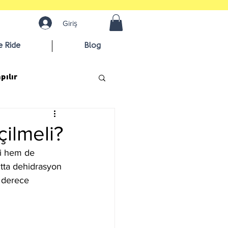
Giriş
e Ride
Blog
pılır
çilmeli?
ci hem de 
utta dehidrasyon 
n derece 