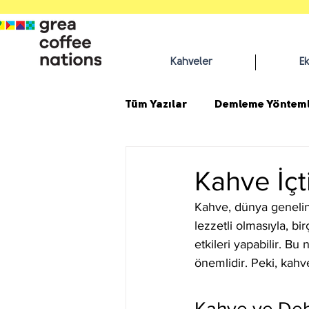
Kahveler
E
Tüm Yazılar
Demleme Yönteml
Kahve İçt
Kahve, dünya genelind
lezzetli olmasıyla, b
etkileri yapabilir. B
önemlidir. Peki, kahve
Kahve ve Dehi