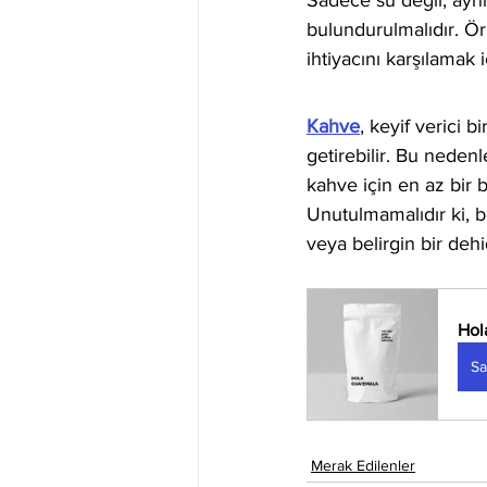
Sadece su değil, aynı
bulundurulmalıdır. Örn
ihtiyacını karşılamak iç
Kahve
, keyif verici 
getirebilir. Bu neden
kahve için en az bir 
Unutulmamalıdır ki, bi
veya belirgin bir deh
Hol
Sa
Merak Edilenler