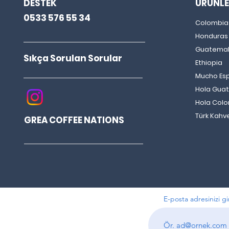
DESTEK
ÜRÜNLE
0533 576 55 34
Colombia
Honduras
Guatema
Sıkça Sorulan Sorular
Ethiopia
Liberika Kahvesi Nedir?
Mucho Es
Nerede Üretilir? Özellikleri
Hola Gua
Nelerdir?
Hola Col
Türk Kahv
GREA COFFEE NATIONS
E-posta adresinizi gi