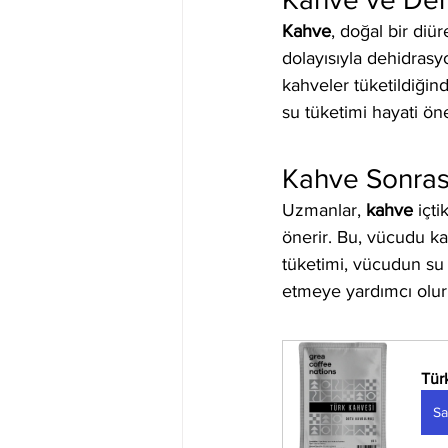
Kahve
, doğal bir diür
dolayısıyla dehidrasyo
kahveler tüketildiğind
su tüketimi hayati ön
Kahve Sonras
Uzmanlar, 
kahve
 içt
önerir. Bu, vücudu ka
tüketimi, vücudun su
etmeye yardımcı olur
Tür
Sa