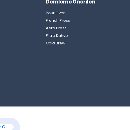
Demleme Önerileri
Pour Over
French Press
Aero Press
Filtre Kahve
ophylla Kahvesi Nedir?
Cold Brew
e Üretilir? Özellikleri
dir?
 Ol