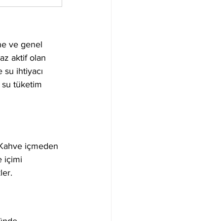
ine ve genel 
az aktif olan 
 su ihtiyacı 
 su tüketim 
. Kahve içmeden 
 içimi 
ler.