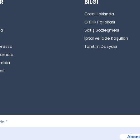
R
BİLGİ
Grea Hakkında
Gizlilik Politikası
la
Satış Sözleşmesi
İptal ve İade Koşulları
Excelsa Kahvesi Nedir?
Sten
presso
Tanıtım Dosyası
Nerede Üretilir? Özellikleri
Nered
temala
Nelerdir?
Neler
ombia
esi
rin
Abone