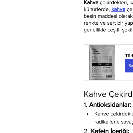
Kahve
 çekirdekleri, 
kültürlerde, 
kahve
 çe
besin maddesi olarak 
renkte ve sert bir yap
genellikle çeşitli şekil
Tür
Sa
Kahve Çekirde
1. 
Antioksidanlar:
Kahve çekirdekle
radikallerle sava
2. 
Kafein İçeriği: