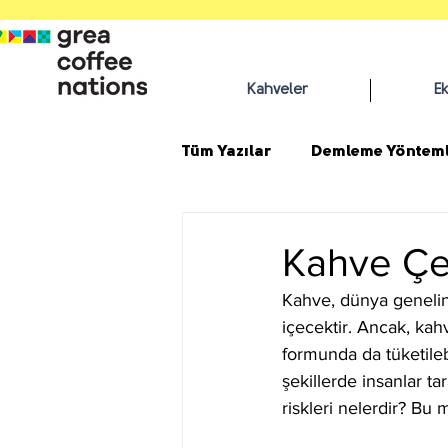
Kahveler
E
Tüm Yazılar
Demleme Yönteml
Kahve Çe
Kahve, dünya genelind
içecektir. Ancak, kah
formunda da tüketilebi
şekillerde insanlar ta
riskleri nelerdir? Bu 