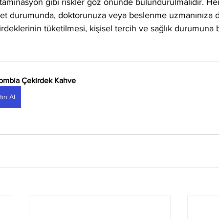
ntaminasyon gibi riskler göz önünde bulundurulmalıdır. Her
yet durumunda, doktorunuza veya beslenme uzmanınıza 
rdeklerinin tüketilmesi, kişisel tercih ve sağlık durumuna b
ombia Çekirdek Kahve
tın Al