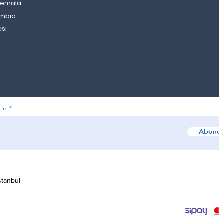
temala
ombia
esi
rin
Abone
stanbul