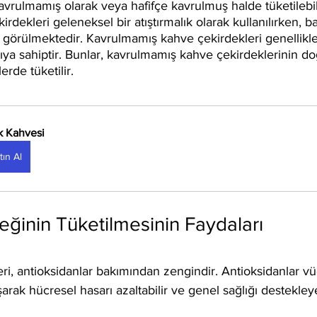
kavrulmamış olarak veya hafifçe kavrulmuş halde tüketilebili
kirdekleri geleneksel bir atıştırmalık olarak kullanılırken, baz
görülmektedir. Kavrulmamış kahve çekirdekleri genellikle 
ıya sahiptir. Bunlar, kavrulmamış kahve çekirdeklerinin doğ
lerde tüketilir.
k Kahvesi
tın Al
ğinin Tüketilmesinin Faydaları
ri, antioksidanlar bakımından zengindir. Antioksidanlar vü
şarak hücresel hasarı azaltabilir ve genel sağlığı destekleye