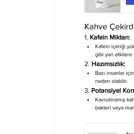
Kahve Çekirde
1. 
Kafein Miktarı:
Kafein içeriği yük
gibi yan etkilere 
2. 
Hazımsızlık:
Bazı insanlar içi
neden olabilir.
3. 
Potansiyel Ko
Kavrulmamış kahv
bakteri veya mant