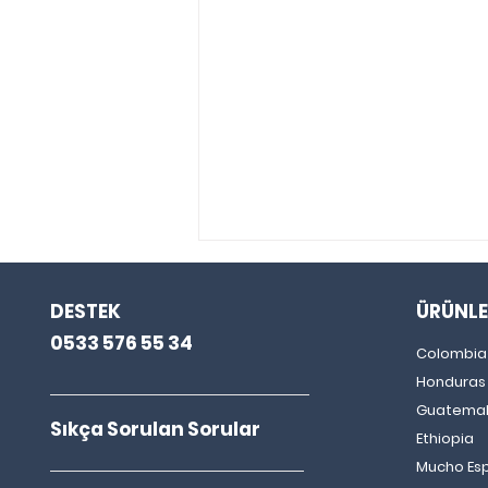
DESTEK
ÜRÜNLE
0533 576 55 34
Colombia
Honduras
Guatema
Sıkça Sorulan Sorular
Ethiopia
V60 Demleme Püf Noktaları:
Mucho Es
Kahve Keyfini Zirveye Taşı