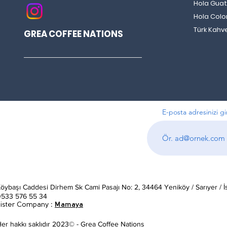
Hola Gua
Hola Col
Türk Kahv
GREA COFFEE NATIONS
E-posta adresinizi gi
öybaşı Caddesi Dirhem Sk Cami Pasajı No: 2, 34464 Yeniköy / Sarıyer / İ
0533 576 55 34
Sister Company
:
Mamaya
er hakkı saklıdır 2023© - Grea Coffee Nations