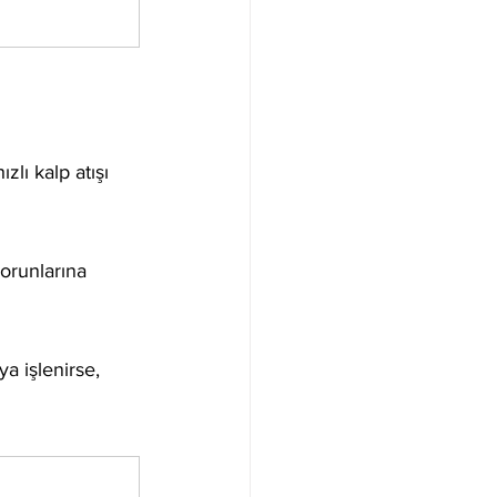
ızlı kalp atışı 
sorunlarına 
a işlenirse, 