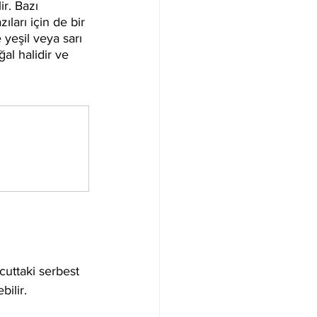
r. Bazı 
ıları için de bir 
yeşil veya sarı 
al halidir ve 
cuttaki serbest 
bilir.