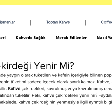
kipmanlar
Toptan Kahve
Coffe
eri
Kahvede Sağlık
Merak Edilenler
Nasıl Ya
kirdeği Yenir Mi?
e yaygın olarak tüketilen ve kafein içeriğiyle bilinen popü
venin tüketimi sadece içecek olarak sınırlı kalmaz. Kahve,
lir. 
Kahve
 çekirdekleri, kavrulmuş veya kavrulmamış olara
rafından tüketilir. Peki, kahve çekirdekleri yenir mi? Faydala
makalede, kahve çekirdeğinin yenmesiyle ilgili ayrıntılı bilgi