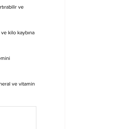
tırabilir ve 
 ve kilo kaybına 
emini 
neral ve vitamin 