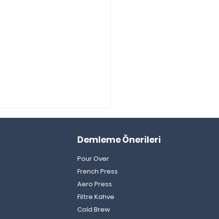
Demleme Önerileri
Pour Over
French Press
Aero Press
Filtre Kahve
urmalı Soğuk Kahve
Cold Brew