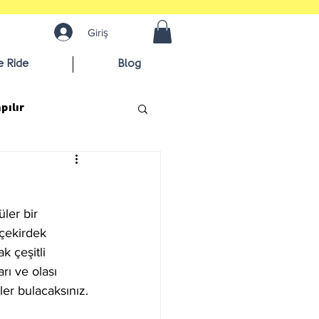
Giriş
e Ride
Blog
pılır
ler bir 
 çekirdek 
k çeşitli 
rı ve olası 
ler bulacaksınız.