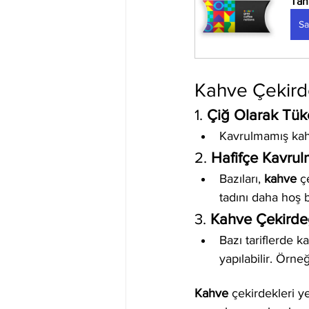
Tan
Sa
Kahve Çekirde
1. 
Çiğ Olarak Tük
Kavrulmamış kahve
2. 
Hafifçe Kavru
Bazıları, 
kahve
 ç
tadını daha hoş bi
3. 
Kahve Çekirdeğ
Bazı tariflerde 
yapılabilir. Örneğ
Kahve
 çekirdekleri ye