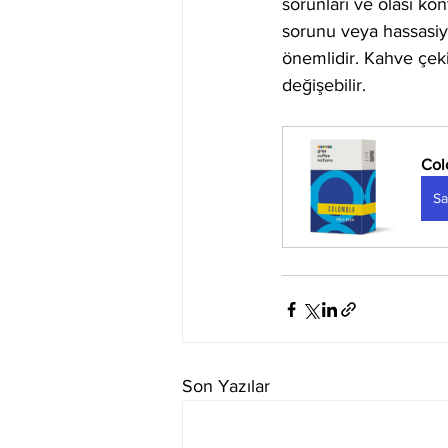
sorunları ve olası ko
sorunu veya hassasi
önemlidir. Kahve çeki
değişebilir.
Col
Sa
Son Yazılar