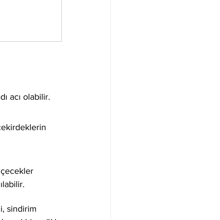
 acı olabilir.
çekirdeklerin 
içecekler 
labilir.
i, sindirim 