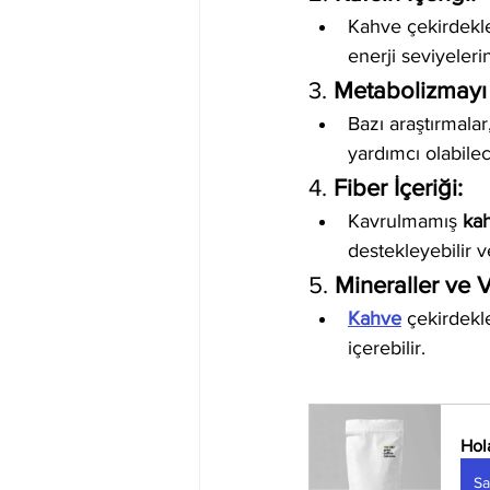
Kahve çekirdekleri
enerji seviyelerin
3. 
Metabolizmayı
Bazı araştırmalar
yardımcı olabile
4. 
Fiber İçeriği:
Kavrulmamış 
ka
destekleyebilir ve
5. 
Mineraller ve V
Kahve
 çekirdekl
içerebilir.
Hol
Sa