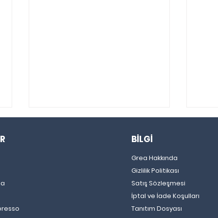
R
BİLGİ
Grea Hakkında
Gizlilik Politikası
la
Satış Sözleşmesi
İptal ve İade Koşulları
Hangi Mevsimde Hangi
Dond
presso
Tanıtım Dosyası
Kahveler İçilir?
Tarifi