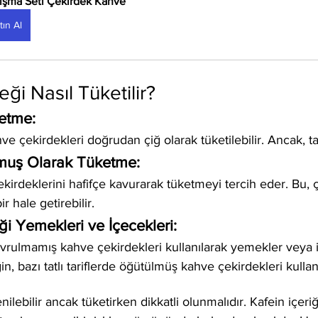
ışma Seti Çekirdek Kahve
tın Al
ği Nasıl Tüketilir?
etme:
 çekirdekleri doğrudan çiğ olarak tüketilebilir. Ancak, tadı
lmuş Olarak Tüketme:
ekirdeklerini hafifçe kavurarak tüketmeyi tercih eder. Bu, 
r hale getirebilir.
i Yemekleri ve İçecekleri:
kavrulmamış kahve çekirdekleri kullanılarak yemekler veya 
in, bazı tatlı tariflerde öğütülmüş kahve çekirdekleri kullanı
nilebilir ancak tüketirken dikkatli olunmalıdır. Kafein içeriğ