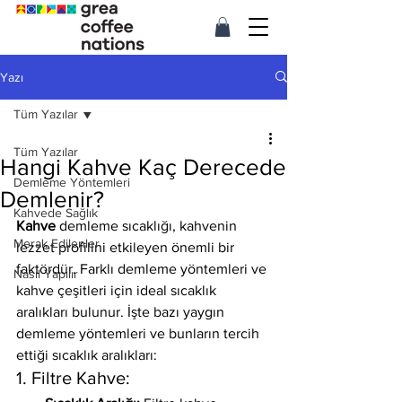
Yazı
Tüm Yazılar
Tüm Yazılar
Hangi Kahve Kaç Derecede
Demleme Yöntemleri
Demlenir?
Kahvede Sağlık
Kahve
 demleme sıcaklığı, kahvenin 
Merak Edilenler
lezzet profilini etkileyen önemli bir 
faktördür. Farklı demleme yöntemleri ve 
Nasıl Yapılır
kahve çeşitleri için ideal sıcaklık 
aralıkları bulunur. İşte bazı yaygın 
demleme yöntemleri ve bunların tercih 
ettiği sıcaklık aralıkları:
1. Filtre Kahve: