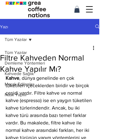
Yazı
Tüm Yazılar
Tüm Yazılar
Filtre Kahveden Normal
Demleme Yöntemleri
Kahve Yapılır Mı?
Kahvede Sağlık
Kahve
, dünya genelinde en çok 
Merak Edilenler
tüketilen içeceklerden biridir ve birçok 
çeşidi vardır. Filtre kahve ve normal 
Nasıl Yapılır
kahve (espresso) ise en yaygın tüketilen 
kahve türlerindendir. Ancak, bu iki 
kahve türü arasında bazı temel farklar 
vardır. Bu makalede, filtre kahve ile 
normal kahve arasındaki farkları, her iki 
kahve türünün yapım yöntemlerini ve 