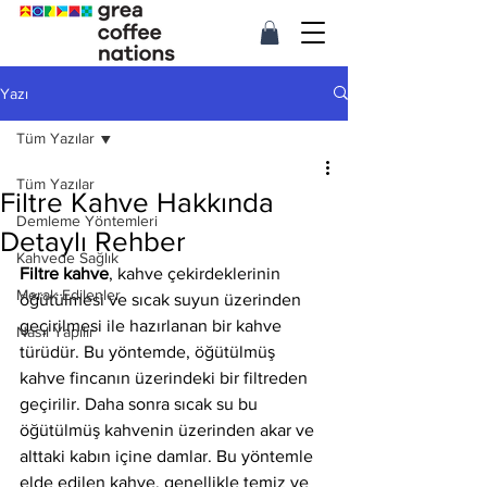
Yazı
Tüm Yazılar
Tüm Yazılar
Filtre Kahve Hakkında
Demleme Yöntemleri
Detaylı Rehber
Kahvede Sağlık
Filtre kahve
, kahve çekirdeklerinin 
Merak Edilenler
öğütülmesi ve sıcak suyun üzerinden 
geçirilmesi ile hazırlanan bir kahve 
Nasıl Yapılır
türüdür. Bu yöntemde, öğütülmüş 
kahve fincanın üzerindeki bir filtreden 
geçirilir. Daha sonra sıcak su bu 
öğütülmüş kahvenin üzerinden akar ve 
alttaki kabın içine damlar. Bu yöntemle 
elde edilen kahve, genellikle temiz ve 