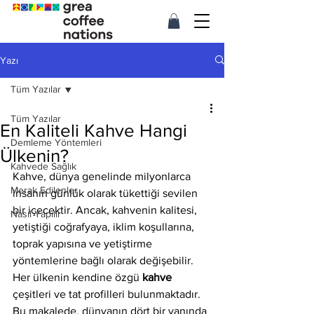
Yazı
Tüm Yazılar
Tüm Yazılar
En Kaliteli Kahve Hangi
Demleme Yöntemleri
Ülkenin?
Kahvede Sağlık
Kahve, dünya genelinde milyonlarca 
Merak Edilenler
insanın günlük olarak tükettiği sevilen 
bir içecektir. Ancak, kahvenin kalitesi, 
Nasıl Yapılır
yetiştiği coğrafyaya, iklim koşullarına, 
toprak yapısına ve yetiştirme 
yöntemlerine bağlı olarak değişebilir. 
Her ülkenin kendine özgü 
kahve
çeşitleri ve tat profilleri bulunmaktadır. 
Bu makalede, dünyanın dört bir yanında 