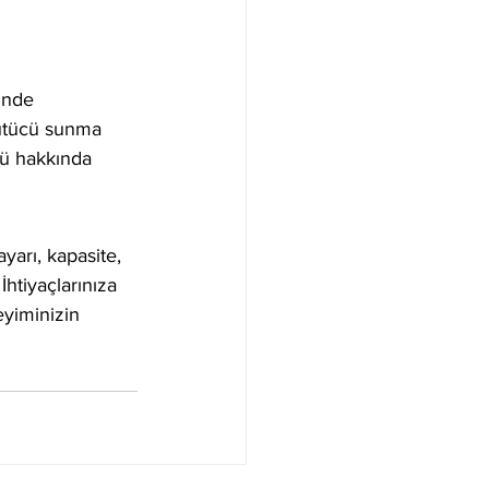
ünde 
ğütücü sunma 
ücü hakkında 
arı, kapasite, 
İhtiyaçlarınıza 
yiminizin 