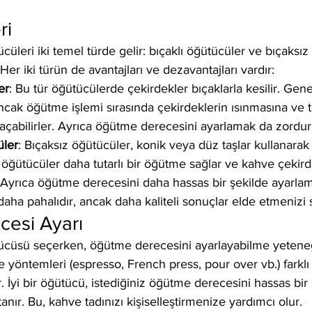
ri
üleri iki temel türde gelir: bıçaklı öğütücüler ve bıçaksız
 Her iki türün de avantajları ve dezavantajları vardır:
er
: Bu tür öğütücülerde çekirdekler bıçaklarla kesilir. Gene
cak öğütme işlemi sırasında çekirdeklerin ısınmasına ve ta
 açabilirler. Ayrıca öğütme derecesini ayarlamak da zordur
üler
: Bıçaksız öğütücüler, konik veya düz taşlar kullanarak 
 öğütücüler daha tutarlı bir öğütme sağlar ve kahve çekird
. Ayrıca öğütme derecesini daha hassas bir şekilde ayarla
 daha pahalıdır, ancak daha kaliteli sonuçlar elde etmenizi 
esi Ayarı
cüsü seçerken, öğütme derecesini ayarlayabilme yeteneğ
 yöntemleri (espresso, French press, pour over vb.) farkl
r. İyi bir öğütücü, istediğiniz öğütme derecesini hassas bir 
nır. Bu, kahve tadınızı kişiselleştirmenize yardımcı olur.