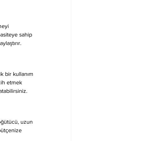
meyi 
pasiteye sahip 
laştırır.
 bir kullanım 
rcih etmek 
abilirsiniz.
r öğütücü, uzun 
bütçenize 