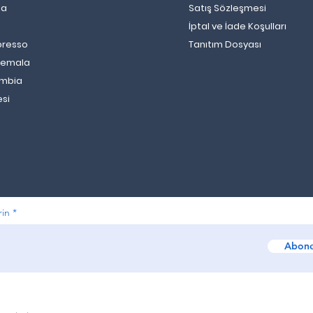
la
Satış Sözleşmesi
İptal ve İade Koşulları
Cortado Nedir? Nasıl Yapılır?
Cara
presso
Tanıtım Dosyası
Cortado Tarifi
Nasıl
temala
ombia
esi
rin
Abone