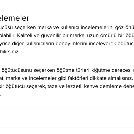
elemeler
ücüsü seçerken marka ve kullanıcı incelemelerini göz ön
labilir. Kaliteli ve güvenilir bir marka, uzun ömürlü bir ö
r. Ayrıca diğer kullanıcıların deneyimlerini inceleyerek öğüt
ilirsiniz.
 öğütücüsünü seçerken öğütme türleri, öğütme derecesi ay
at, marka ve incelemeler gibi faktörleri dikkate almalısınız. 
ir öğütücü seçerek, taze ve lezzetli kahve demleme dene
.