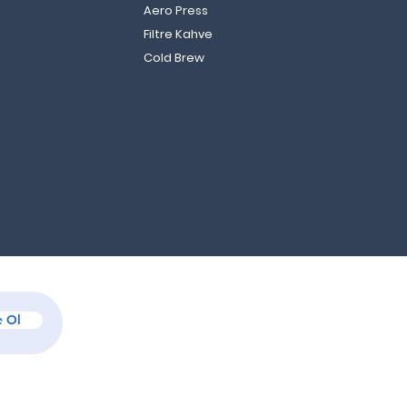
Aero Press
Filtre Kahve
mel Macchiato Nedir?
Cold Brew
 Yapılır?
 Ol