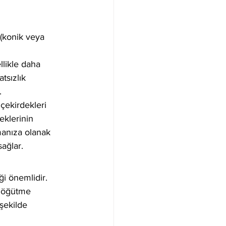
 (konik veya 
llikle daha 
tsızlık 
.
çekirdekleri 
eklerinin 
manıza olanak 
sağlar.
i önemlidir. 
ı öğütme 
şekilde 