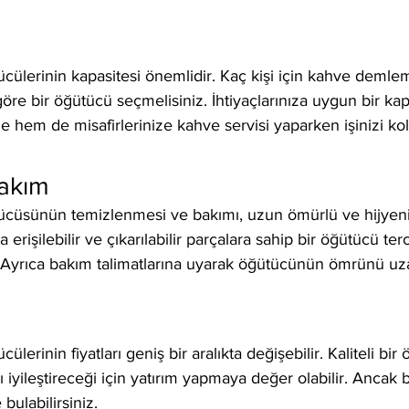
ülerinin kapasitesi önemlidir. Kaç kişi için kahve demle
göre bir öğütücü seçmelisiniz. İhtiyaçlarınıza uygun bir ka
 hem de misafirlerinize kahve servisi yaparken işinizi kolay
Bakım
cüsünün temizlenmesi ve bakımı, uzun ömürlü ve hijyenik
a erişilebilir ve çıkarılabilir parçalara sahip bir öğütücü te
r. Ayrıca bakım talimatlarına uyarak öğütücünün ömrünü uzat
cülerinin fiyatları geniş bir aralıkta değişebilir. Kaliteli bi
 iyileştireceği için yatırım yapmaya değer olabilir. Ancak 
bulabilirsiniz.