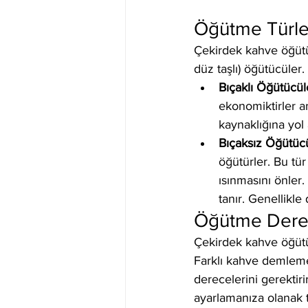
Öğütme Türle
Çekirdek kahve öğütüc
düz taşlı) öğütücüler.
Bıçaklı Öğütücül
ekonomiktirler an
kaynaklığına yol
Bıçaksız Öğütüc
öğütürler. Bu tür
ısınmasını önler
tanır. Genellikle
Öğütme Derec
Çekirdek kahve öğütü
Farklı kahve demleme
derecelerini gerektiri
ayarlamanıza olanak ta