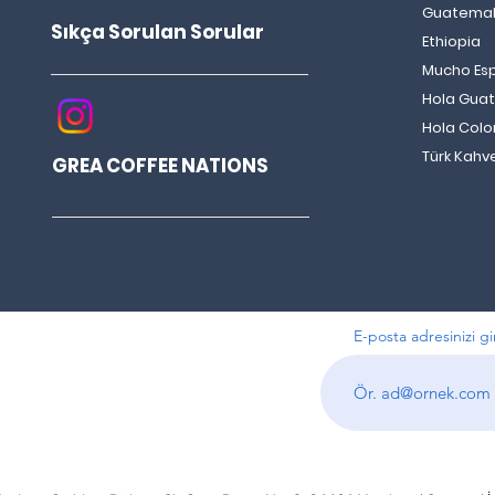
Guatema
Sıkça Sorulan Sorular
Ethiopia
Ristretto Bianco Nedir? Nasıl
Mucho Es
Yapılır? Ristretto Bianco Tarifi
Hola Gua
Hola Col
Türk Kahv
GREA COFFEE NATIONS
E-posta adresinizi gi