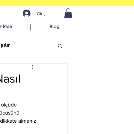
Giriş
e Ride
Blog
pılır
asıl
 ölçüde 
ütücüsünü 
dikkate almanız 