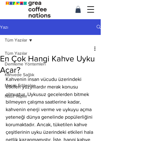
Yazı
Tüm Yazılar
Tüm Yazılar
En Çok Hangi Kahve Uyku
Demleme Yöntemleri
Açar?
Kahvede Sağlık
Kahvenin insan vücudu üzerindeki 
Merak Edilenler
etkileri yüzyıllardır merak konusu 
olmuştur. Uykusuz gecelerden bitmek 
Nasıl Yapılır
bilmeyen çalışma saatlerine kadar, 
kahvenin enerji verme ve uykuyu açma 
yeteneği dünya genelinde popülerliğini 
korumaktadır. Ancak, tüketilen kahve 
çeşitlerinin uyku üzerindeki etkileri hala 
netlik kazanmamıştır. İşte, hangi kahve 