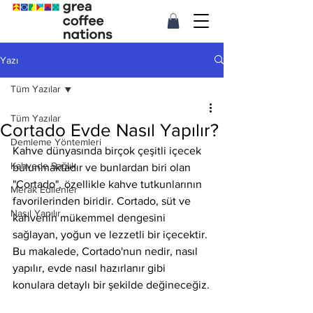
Yazı
Tüm Yazılar
Tüm Yazılar
Cortado Evde Nasıl Yapılır?
Demleme Yöntemleri
Kahve dünyasında birçok çeşitli içecek 
Kahvede Sağlık
bulunmaktadır ve bunlardan biri olan 
"Cortado", özellikle kahve tutkunlarının 
Merak Edilenler
favorilerinden biridir. Cortado, süt ve 
Nasıl Yapılır
kahvenin mükemmel dengesini 
sağlayan, yoğun ve lezzetli bir içecektir. 
Bu makalede, Cortado'nun nedir, nasıl 
yapılır, evde nasıl hazırlanır gibi 
konulara detaylı bir şekilde değineceğiz.