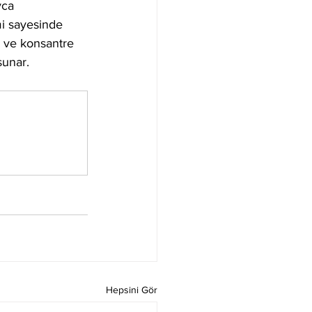
yca 
mi sayesinde 
li ve konsantre 
sunar.
Hepsini Gör