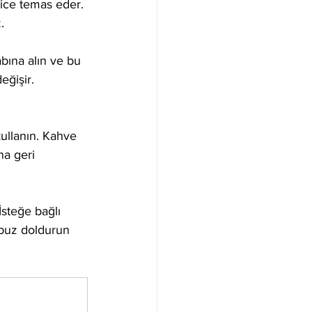
yice temas eder. 
.
abına alın ve bu 
eğişir. 
ullanın. Kahve 
na geri 
İsteğe bağlı 
a buz doldurun 