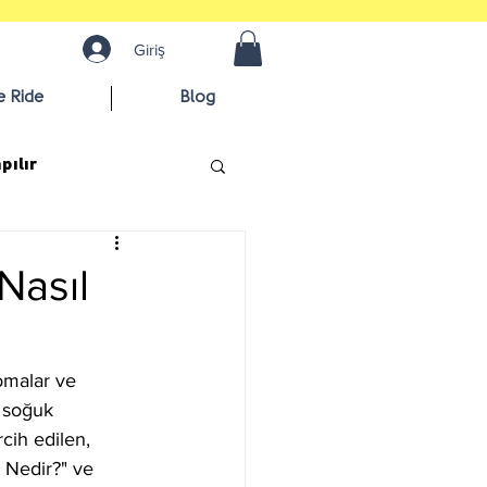
Giriş
e Ride
Blog
pılır
Nasıl
omalar ve 
n soğuk 
cih edilen, 
 Nedir?" ve 