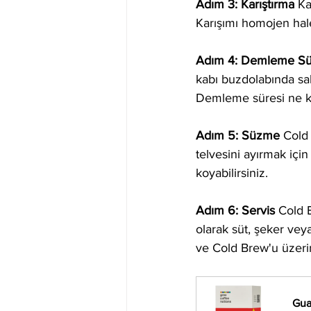
Adım 3: Karıştırma
 Ka
Karışımı homojen hale 
Adım 4: Demleme Sü
kabı buzdolabında sak
Demleme süresi ne ka
Adım 5: Süzme
 Cold
telvesini ayırmak içi
koyabilirsiniz.
Adım 6: Servis
 Cold B
olarak süt, şeker veya
ve Cold Brew'u üzer
Gua