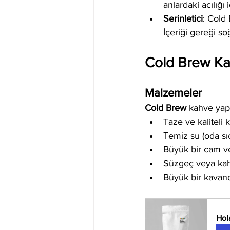
anlardaki acılığı
Serinletici
: Cold 
İçeriği gereği soğ
Cold Brew Kah
Malzemeler
Cold Brew
 kahve yap
Taze ve kaliteli 
Temiz su (oda sı
Büyük bir cam ve
Süzgeç veya kahv
Büyük bir kavan
Hol