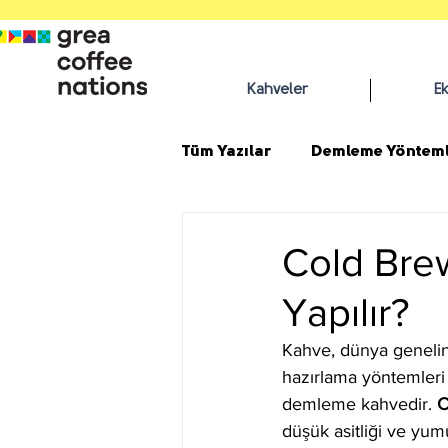
Kahveler
E
Tüm Yazılar
Demleme Yönteml
Cold Bre
Yapılır?
Kahve, dünya genelind
hazırlama yöntemleri 
demleme kahvedir. 
C
düşük asitliği ve yum