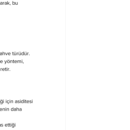
arak, bu 
ahve türüdür. 
me yöntemi, 
etir.
 için asiditesi 
enin daha 
 ettiği 