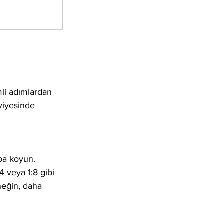
li adımlardan 
eviyesinde 
ba koyun. 
4 veya 1:8 gibi 
neğin, daha 