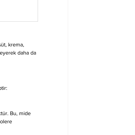
süt, krema, 
ekleyerek daha da 
tir:
tür. Bu, mide 
tolere 