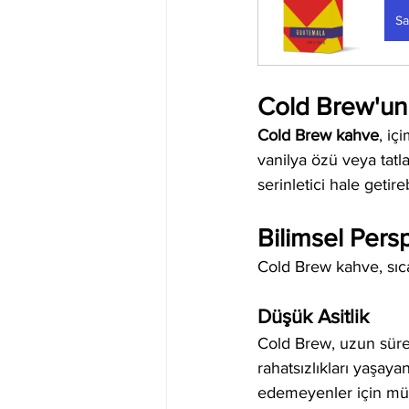
Sa
Cold Brew'un
Cold Brew kahve
, iç
vanilya özü veya tatla
serinletici hale getireb
Bilimsel Pers
Cold Brew kahve, sıca
Düşük Asitlik
Cold Brew, uzun süre 
rahatsızlıkları yaşaya
edemeyenler için mü