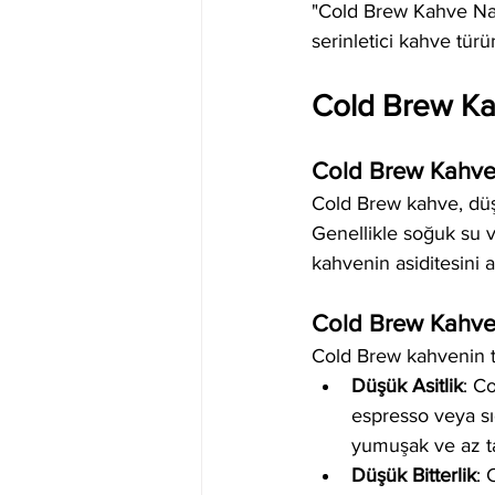
"Cold Brew Kahve Nasıl
serinletici kahve türü
Cold Brew Ka
Cold Brew Kahve
Cold Brew kahve, düş
Genellikle soğuk su v
kahvenin asiditesini a
Cold Brew Kahve'
Cold Brew kahvenin te
Düşük Asitlik
: C
espresso veya s
yumuşak ve az tah
Düşük Bitterlik
: 