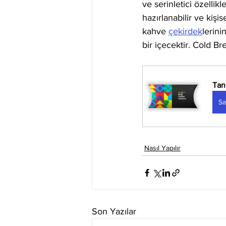
ve serinletici özellikl
hazırlanabilir ve kişi
kahve 
çekirdek
lerini
bir içecektir. Cold Br
Tan
Sa
Nasıl Yapılır
Son Yazılar