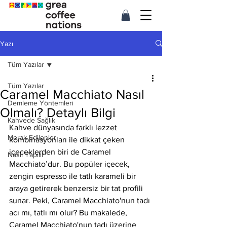
Yazı
Tüm Yazılar
Tüm Yazılar
Caramel Macchiato Nasıl
Demleme Yöntemleri
Olmalı? Detaylı Bilgi
Kahvede Sağlık
Kahve dünyasında farklı lezzet 
Merak Edilenler
kombinasyonları ile dikkat çeken 
içeceklerden biri de Caramel 
Nasıl Yapılır
Macchiato’dur. Bu popüler içecek, 
zengin espresso ile tatlı karameli bir 
araya getirerek benzersiz bir tat profili 
sunar. Peki, Caramel Macchiato'nun tadı 
acı mı, tatlı mı olur? Bu makalede, 
Caramel Macchiato'nun tadı üzerine 