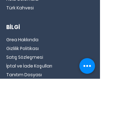
Türk Kahvesi
BİLGİ
Grea Hakkında
Gizlilik Politikası
Satış Sözleşmesi
İptal ve İade Koşulları
Tanıtım Dosyası
Demleme Önerileri
Pour Over
French Press
Aero Press