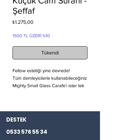
Küçük Cam Sürahi -
Şeffaf
Fiyat
₺1.275,00
1500 TL ÜZERİ %10
Tükendi
Fellow estetiği yine devrede!
Tüm demleyicilerle kullanabileceğiniz
Mighty Small Glass Carafe’ı ister tek
ister çok kişilik demlemeleriniz için
kullanabilirsiniz
500 ml kapasite
DESTEK
El yapımı
Borosilikat cam
0533 576 55 34
Damlatmayı önlemeye yardımcı