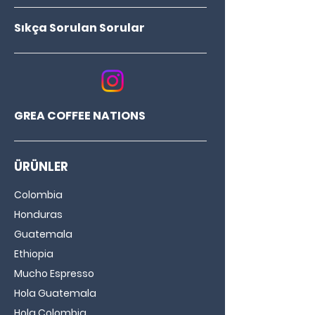
olan keskin uç
Sıkça Sorulan Sorular
Kolay kavrama için geniş sap
GREA COFFEE NATIONS
ÜRÜNLER
Colombia
Honduras
Guatemala
Ethiopia
Mucho Espresso
Hola Guatemala
Hola Colombia