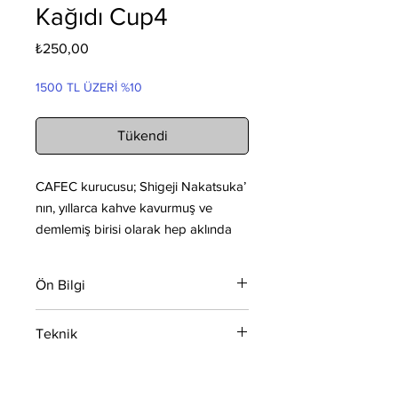
Kağıdı Cup4
Fiyat
₺250,00
1500 TL ÜZERİ %10
Tükendi
CAFEC kurucusu; Shigeji Nakatsuka’
nın, yıllarca kahve kavurmuş ve
demlemiş birisi olarak hep aklında
olan bir düşünce vardı. “Lezzetli bir
kahveyi evde kolayca nasıl
Ön Bilgi
demleyebilirim?” Ve bu düşünce
herkesin kendi evinde kolayca harika
“Kahvenin tadı kavrumuna bağlıdır
Teknik
bir kahve demlemesini sağlama
denir ancak tek değişken bu değil.
Akış hızını ve sıcaklığı kontrol etmek
hayalinde dönüştü.
-Kalınlık-2: Kalınlık 0.22mm
de oldukça önemlidir.”
-Yoğunluk: Orta