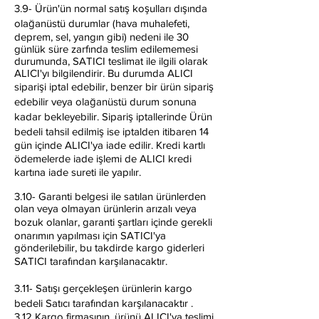
3.9- Ürün'ün normal satış koşulları dışında
olağanüstü durumlar (hava muhalefeti,
deprem, sel, yangın gibi) nedeni ile 30
günlük süre zarfında teslim edilememesi
durumunda, SATICI teslimat ile ilgili olarak
ALICI'yı bilgilendirir. Bu durumda ALICI
siparişi iptal edebilir, benzer bir ürün sipariş
edebilir veya olağanüstü durum sonuna
kadar bekleyebilir. Sipariş iptallerinde Ürün
bedeli tahsil edilmiş ise iptalden itibaren 14
gün içinde ALICI'ya iade edilir. Kredi kartlı
ödemelerde iade işlemi de ALICI kredi
kartına iade sureti ile yapılır.
3.10- Garanti belgesi ile satılan ürünlerden
olan veya olmayan ürünlerin arızalı veya
bozuk olanlar, garanti şartları içinde gerekli
onarımın yapılması için SATICI'ya
gönderilebilir, bu takdirde kargo giderleri
SATICI tarafından karşılanacaktır.
3.11- Satışı gerçekleşen ürünlerin kargo
bedeli Satıcı tarafından karşılanacaktır .
3.12 Kargo firmasının, ürünü ALICI'ya teslimi