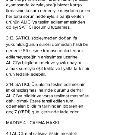
aşamasında karşılaşacağı bizzat Kargo
firmasının kusuru nedeniyle meydana gelen
her türlü sorun nedeniyle, siparişi verilen
ürünün ALICI’ya teslim edilememesinden
dolayı SATICI sorumlu tutulamaz.
3.13. SATICI, sözleşmeden doğan ifa
yükümlülüğünün süresi dolmadan haklı bir
nedenle Sözleşme konusu malın tedarik
edilemeyeceğinin anlaşılması üzerine
ALICI'yı bilgilendirmek ve yazılı onayını
almak suretiyle eşit kalite ve fiyatta farklı bir
ürün tedarik edebilir.
3.14. SATICI, Ürünler'in teslim edilmesinin
imkânsızlaşması halinde durumu derhal
ALICI'ya bildirir ve varsa teslimat masrafları
dahil olmak üzere tahsil edilen tüm
ödemeleri bildirim tarihinden itibaren en
geç 7 (YEDİ) gün içerisinde iade eder.
MADDE 4 - CAYMA HAKKI
4.1 ALICI, mal satışına ilişkin mesafeli