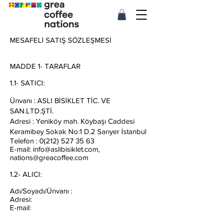
MESAFELİ SATIŞ SÖZLEŞMESİ
MADDE 1- TARAFLAR
1.1- SATICI:
Ünvanı : ASLI BİSİKLET TİC. VE
SAN.LTD.ŞTİ.
Adresi : Yeniköy mah. Köybaşı Caddesi
Keramibey Sokak No:1 D.2 Sarıyer İstanbul
Telefon : 0(212) 527 35 63
E-mail: info@aslibisiklet.com,
nations@greacoffee.com
1.2- ALICI:
Adı/Soyadı/Ünvanı :
Adresi:
E-mail: