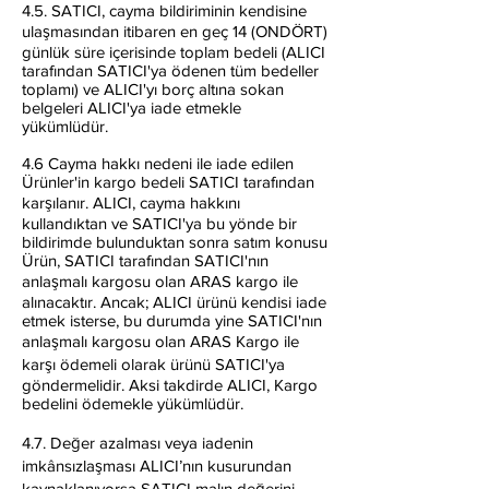
4.5. SATICI, cayma bildiriminin kendisine
ulaşmasından itibaren en geç 14 (ONDÖRT)
günlük süre içerisinde toplam bedeli (ALICI
tarafından SATICI'ya ödenen tüm bedeller
toplamı) ve ALICI'yı borç altına sokan
belgeleri ALICI'ya iade etmekle
yükümlüdür.
4.6 Cayma hakkı nedeni ile iade edilen
Ürünler'in kargo bedeli SATICI tarafından
karşılanır. ALICI, cayma hakkını
kullandıktan ve SATICI'ya bu yönde bir
bildirimde bulunduktan sonra satım konusu
Ürün, SATICI tarafından SATICI'nın
anlaşmalı kargosu olan ARAS kargo ile
alınacaktır. Ancak; ALICI ürünü kendisi iade
etmek isterse, bu durumda yine SATICI'nın
anlaşmalı kargosu olan ARAS Kargo ile
karşı ödemeli olarak ürünü SATICI'ya
göndermelidir. Aksi takdirde ALICI, Kargo
bedelini ödemekle yükümlüdür.
4.7. Değer azalması veya iadenin
imkânsızlaşması ALICI’nın kusurundan
kaynaklanıyorsa SATICI malın değerini