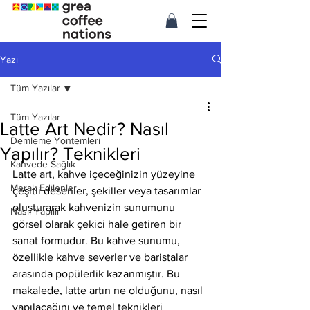
Yazı
Tüm Yazılar
Tüm Yazılar
Latte Art Nedir? Nasıl
Demleme Yöntemleri
Yapılır? Teknikleri
Kahvede Sağlık
Latte art, kahve içeceğinizin yüzeyine 
Merak Edilenler
çeşitli desenler, şekiller veya tasarımlar 
oluşturarak kahvenizin sunumunu 
Nasıl Yapılır
görsel olarak çekici hale getiren bir 
sanat formudur. Bu kahve sunumu, 
özellikle kahve severler ve baristalar 
arasında popülerlik kazanmıştır. Bu 
makalede, latte artın ne olduğunu, nasıl 
yapılacağını ve temel teknikleri 