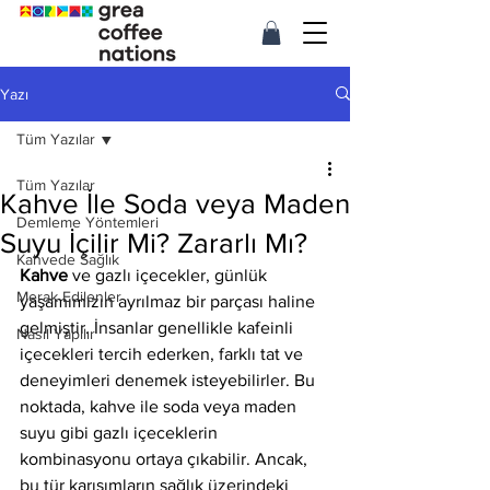
Yazı
Tüm Yazılar
Tüm Yazılar
Kahve İle Soda veya Maden
Demleme Yöntemleri
Suyu İçilir Mi? Zararlı Mı?
Kahvede Sağlık
Kahve
 ve gazlı içecekler, günlük 
Merak Edilenler
yaşamımızın ayrılmaz bir parçası haline 
gelmiştir. İnsanlar genellikle kafeinli 
Nasıl Yapılır
içecekleri tercih ederken, farklı tat ve 
deneyimleri denemek isteyebilirler. Bu 
noktada, kahve ile soda veya maden 
suyu gibi gazlı içeceklerin 
kombinasyonu ortaya çıkabilir. Ancak, 
bu tür karışımların sağlık üzerindeki 