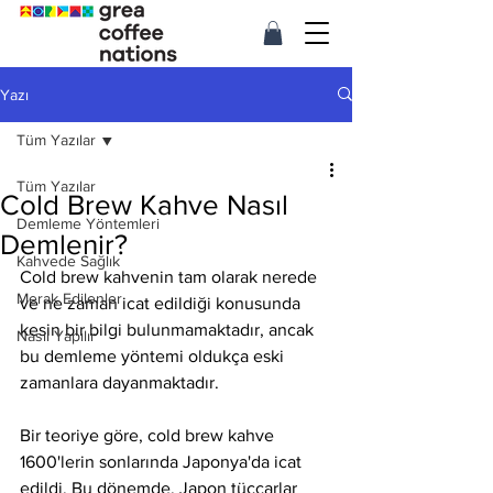
Yazı
Tüm Yazılar
Tüm Yazılar
Cold Brew Kahve Nasıl
Demleme Yöntemleri
Demlenir?
Kahvede Sağlık
Cold brew kahvenin tam olarak nerede 
Merak Edilenler
ve ne zaman icat edildiği konusunda 
kesin bir bilgi bulunmamaktadır, ancak 
Nasıl Yapılır
bu demleme yöntemi oldukça eski 
zamanlara dayanmaktadır.
Bir teoriye göre, cold brew kahve 
1600'lerin sonlarında Japonya'da icat 
edildi. Bu dönemde, Japon tüccarlar 