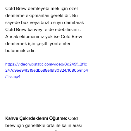
Cold Brew demleyebilmek için özel 
demleme ekipmanları gereklidir. Bu 
sayede buz veya buzlu suyu damıtarak 
Cold Brew kahveyi elde edebilirsiniz. 
Ancak ekipmanınız yok ise Cold Brew 
demlemek için çeşitli yöntemler 
bulunmaktadır.
https://video.wixstatic.com/video/0d249f_2f1c
247d9ee94f319edb688ef8f30824/1080p/mp4
/file.mp4
Kahve Çekirdeklerini Öğütme:
 Cold 
brew için genellikle orta ile kalın arası 